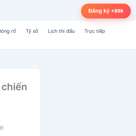
Đăng ký +88k
Bóng rổ
Tỷ số
Lịch thi đấu
Trực tiếp
 chiến
ết