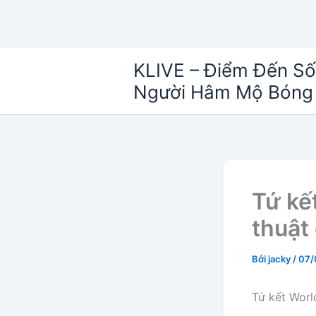
Nhảy
KLIVE – Điểm Đến Số
tới
Người Hâm Mộ Bóng
nội
dung
Tứ kế
thuật
Bởi
jacky
/
07/
Tứ kết Worl