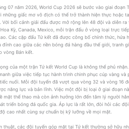
ng 07 năm 2026, World Cup 2026 sẽ bước vào giai đoạn T
nơi những giấc mơ vô địch có thể trở thành hiện thực hoặc t
. Với bối cảnh giải đấu được mở rộng lên 48 đội và diễn ra 
 Hoa Kỳ, Canada, Mexico, mỗi trận đấu ở vòng loại trực ti
 lao. Các cặp đấu Tứ kết đã được công bố chính thức, hứa 
 đỉnh cao giữa các nền bóng đá hàng đầu thế giới, tranh g
o vòng Bán kết.
ọng của một trận Tứ kết World Cup là không thể phủ nhận. 
anh giữa việc tiếp tục hành trình chinh phục cúp vàng và 
tiếc nuối. Mỗi đội tuyển đã vượt qua vòng 32 và vòng 16 đ
ợc năng lực và bản lĩnh. Việc một đội bị loại ở giai đoạn n
 về mặt thể thao mà còn ảnh hưởng lớn đến tâm lý người h
t triển bóng đá quốc gia. Áp lực là rất lớn, đòi hỏi các đội
độ cao nhất cùng sự chuẩn bị kỹ lưỡng về mọi mặt.
n thuật, các đội tuyển góp mặt tại Tứ kết thường sở hữu nhữ