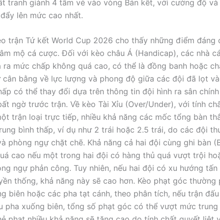
ất tranh giành 4 tấm vé vào vòng Bán kết, với cường độ và
đẩy lên mức cao nhất.
èo trận Tứ kết World Cup 2026 cho thấy những điểm đáng 
âm mộ cá cược. Đối với kèo châu Á (Handicap), các nhà cá
 ra mức chấp không quá cao, có thể là đồng banh hoặc chấ
 cân bằng về lực lượng và phong độ giữa các đội đã lọt và
ấp có thể thay đổi dựa trên thông tin đội hình ra sân chính
ất ngờ trước trận. Về kèo Tài Xỉu (Over/Under), với tính ch
ột trận loại trực tiếp, nhiều khả năng các mốc tổng bàn t
ung bình thấp, ví dụ như 2 trái hoặc 2.5 trái, do các đội t
và phòng ngự chặt chẽ. Khả năng cả hai đội cùng ghi bàn (
uá cao nếu một trong hai đội có hàng thủ quá vượt trội hoặ
òng ngự phản công. Tuy nhiên, nếu hai đội có xu hướng tấ
yền thống, khả năng này sẽ cao hơn. Kèo phạt góc thường 
ng biên hoặc các pha tạt cánh, theo phân tích, nếu trận đấu 
u pha xuống biên, tổng số phạt góc có thể vượt mức trung 
hẻ phạt nhiều khả năng sẽ tăng cao do tính chất quyết liệt 