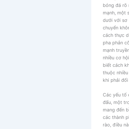
bóng đá rõ 
mạnh, một s
dưới với sơ
chuyển khôn
cách thực d
pha phản cô
mạnh truyền
nhiều cơ hộ
biết cách k
thuộc nhiều
khi phải đối
Các yếu tố 
đấu, một tr
mang đến bầ
các thành p
rào, điều n