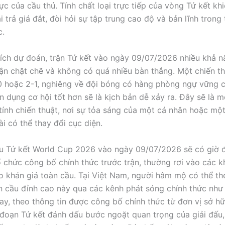
ực của cầu thủ. Tính chất loại trực tiếp của vòng Tứ kết kh
 trả giá đắt, đòi hỏi sự tập trung cao độ và bản lĩnh trong
c.
ích dự đoán, trận Tứ kết vào ngày 09/07/2026 nhiều khả n
trận chặt chẽ và không có quá nhiều bàn thắng. Một chiến th
-0 hoặc 2-1, nghiêng về đội bóng có hàng phòng ngự vững 
n dụng cơ hội tốt hơn sẽ là kịch bản dễ xảy ra. Đây sẽ là m
ính chiến thuật, nơi sự tỏa sáng của một cá nhân hoặc mộ
ài có thể thay đổi cục diện.
u Tứ kết World Cup 2026 vào ngày 09/07/2026 sẽ có giờ đ
 chức công bố chính thức trước trận, thường rơi vào các k
ho khán giả toàn cầu. Tại Việt Nam, người hâm mộ có thể th
ận cầu đỉnh cao này qua các kênh phát sóng chính thức như
ay, theo thông tin được công bố chính thức từ đơn vị sở h
 đoạn Tứ kết đánh dấu bước ngoặt quan trọng của giải đấu,