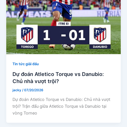
Tin tức giải đấu
Dự đoán Atletico Torque vs Danubio:
Chủ nhà vượt trội?
jacky
/
07/20/2026
Dự đoán Atletico Torque vs Danubio: Chủ nhà vượt
trội? Trận đấu giữa Atletico Torque và Danubio tại
vòng Torneo