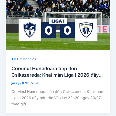
Tin tức bóng đá
Corvinul Hunedoara tiếp đón
Csikszereda: Khai màn Liga I 2026 đầy
bất trắc
jacky
/
07/19/2026
Corvinul Hunedoara tiếp đón Csikszereda: Khai màn
Liga I 2026 đầy bất trắc Vào lúc 22h30 ngày 20/07
theo giờ