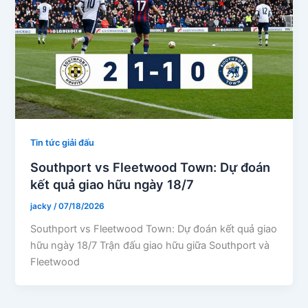
Tin tức giải đấu
Southport vs Fleetwood Town: Dự đoán
kết quả giao hữu ngày 18/7
jacky
/
07/18/2026
Southport vs Fleetwood Town: Dự đoán kết quả giao
hữu ngày 18/7 Trận đấu giao hữu giữa Southport và
Fleetwood