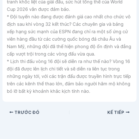
tranh khốc liệt của giải đấu, sức hút tổng thể của World
Cup 2026 vẫn được đảm bảo.
* Đội tuyển nào đang được đánh giá cao nhất cho chức vô
địch sau khi vòng 32 kết thúc? Các chuyên gia và bảng
xếp hạng sức mạnh của ESPN đang chỉ ra một số ứng cử
viên hàng đầu từ các cường quốc bóng đá châu Âu và
Nam Mỹ, những đội đã thể hiện phong độ ổn định và đẳng
cấp vượt trội trong các vòng đấu vừa qua.
* Lịch thi đấu vòng 16 đội sẽ diễn ra như thế nào? Vòng 16
đội đã được lên lịch chi tiết và sẽ diễn ra liên tục trong
những ngày tới, với các trận đấu được truyền hình trực tiếp
trên các kênh thể thao lớn, đảm bảo người hâm mộ không
bỏ lỡ bất kỳ khoảnh khắc kịch tính nào.
TRƯỚC ĐÓ
KẾ TIẾP