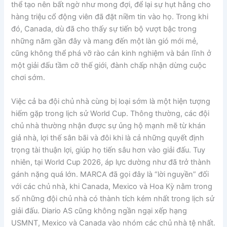
thể tạo nên bất ngờ như mong đợi, để lại sự hụt hẫng cho
hàng triệu cổ động viên đã đặt niềm tin vào họ. Trong khi
đó, Canada, dù đã cho thấy sự tiến bộ vượt bậc trong
những năm gần đây và mang đến một làn gió mới mẻ,
cũng không thể phá vỡ rào cản kinh nghiệm và bản lĩnh ở
một giải đấu tầm cỡ thế giới, đành chấp nhận dừng cuộc
chơi sớm.
Việc cả ba đội chủ nhà cùng bị loại sớm là một hiện tượng
hiếm gặp trong lịch sử World Cup. Thông thường, các đội
chủ nhà thường nhận được sự ủng hộ mạnh mẽ từ khán
giả nhà, lợi thế sân bãi và đôi khi là cả những quyết định
trọng tài thuận lợi, giúp họ tiến sâu hơn vào giải đấu. Tuy
nhiên, tại World Cup 2026, áp lực dường như đã trở thành
gánh nặng quá lớn. MARCA đã gọi đây là “lời nguyền” đối
với các chủ nhà, khi Canada, Mexico và Hoa Kỳ nằm trong
số những đội chủ nhà có thành tích kém nhất trong lịch sử
giải đấu. Diario AS cũng không ngần ngại xếp hạng
USMNT, Mexico và Canada vào nhóm các chủ nhà tệ nhất.