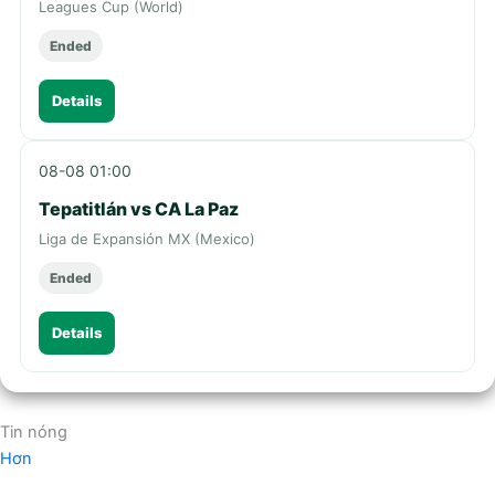
Leagues Cup (World)
Ended
Details
08-08 01:00
Tepatitlán vs CA La Paz
Liga de Expansión MX (Mexico)
Ended
Details
Tin nóng
Hơn