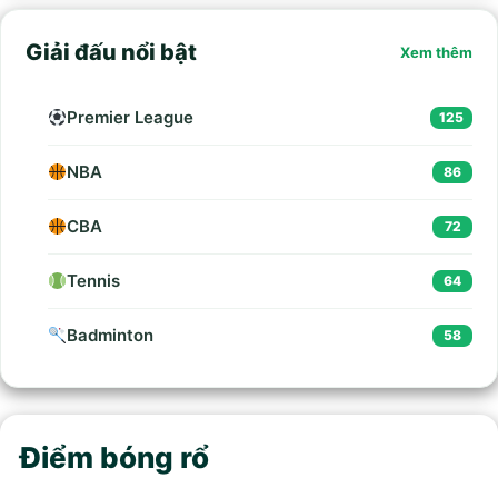
Giải đấu nổi bật
Xem thêm
Premier League
125
NBA
86
CBA
72
Tennis
64
Badminton
58
Điểm bóng rổ