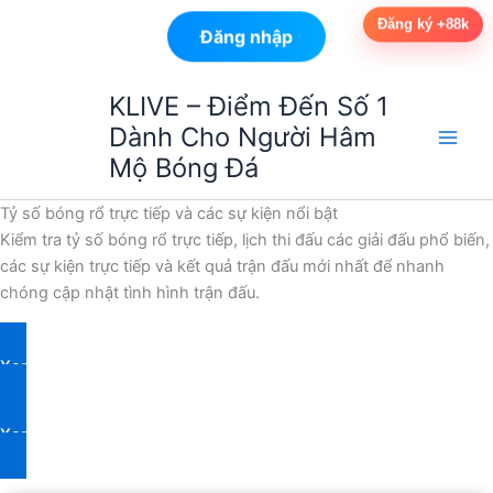
Đăng ký +88k
Đăng nhập
Nhảy
KLIVE – Điểm Đến Số 1
tới
Dành Cho Người Hâm
nội
Mộ Bóng Đá
dung
Tỷ số bóng rổ trực tiếp và các sự kiện nổi bật
Kiểm tra tỷ số bóng rổ trực tiếp, lịch thi đấu các giải đấu phổ biến,
các sự kiện trực tiếp và kết quả trận đấu mới nhất để nhanh
chóng cập nhật tình hình trận đấu.
Xem lịch trình hôm nay
Xem kết quả bóng rổ