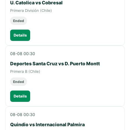
U. Catolica vs Cobresal
Primera División (Chile)
Ended
Details
08-08 00:30
Deportes Santa Cruz vs D. Puerto Montt
Primera B (Chile)
Ended
Details
08-08 00:30
Quindio vs Internacional Palmira