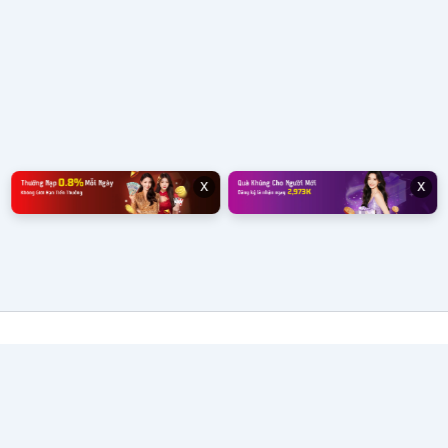
x
x
klive