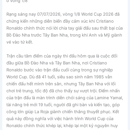
ở vòng 1/8
Rạng sáng nay 07/07/2026, vòng 1/8 World Cup 2026 đã
chứng kiến những diễn biến đầy cảm xúc khi Cristiano
Ronaldo chính thức nói lời chia tay giải đấu sau thất bại của
Bồ Đào Nha trước Tây Ban Nha, trong khi Anh và Mỹ giành
vé vào tứ kết.
Trận cầu tâm điểm của ngày thi đấu hôm qua là cuộc đối
đầu giữa Bồ Đào Nha và Tây Ban Nha, nơi Cristiano
Ronaldo bước vào trận đấu cuối cùng trong sự nghiệp
World Cup. Dù đã 41 tuổi, siêu sao sinh năm 1985 vẫn
chiến đấu hết mình trên sân, nhưng Tây Ban Nha với lối
chơi trẻ trung, tốc độ đã cho thấy sự vượt trội. Điểm nhấn
của trận đấu là màn trình diễn chói sáng của Lamine Yamal,
tài năng trẻ mới 19 tuổi, người đã ghi bàn và kiến tạo, góp
công lớn giúp La Roja giành chiến thắng thuyết phục. Kết
quả này đồng nghĩa với việc hành trình World Cup của
Ronaldo chính thức khép lại, khép lại một kỷ nguyên huy