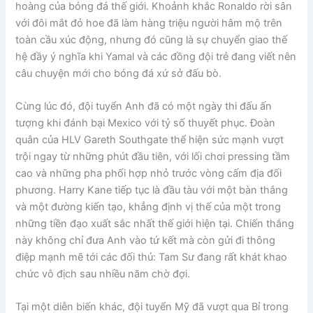
hoàng của bóng đá thế giới. Khoảnh khắc Ronaldo rời sân
với đôi mắt đỏ hoe đã làm hàng triệu người hâm mộ trên
toàn cầu xúc động, nhưng đó cũng là sự chuyển giao thế
hệ đầy ý nghĩa khi Yamal và các đồng đội trẻ đang viết nên
câu chuyện mới cho bóng đá xứ sở đấu bò.
Cùng lúc đó, đội tuyển Anh đã có một ngày thi đấu ấn
tượng khi đánh bại Mexico với tỷ số thuyết phục. Đoàn
quân của HLV Gareth Southgate thể hiện sức mạnh vượt
trội ngay từ những phút đầu tiên, với lối chơi pressing tầm
cao và những pha phối hợp nhỏ trước vòng cấm địa đối
phương. Harry Kane tiếp tục là đầu tàu với một bàn thắng
và một đường kiến tạo, khẳng định vị thế của một trong
những tiền đạo xuất sắc nhất thế giới hiện tại. Chiến thắng
này không chỉ đưa Anh vào tứ kết mà còn gửi đi thông
điệp mạnh mẽ tới các đối thủ: Tam Sư đang rất khát khao
chức vô địch sau nhiều năm chờ đợi.
Tại một diễn biến khác, đội tuyển Mỹ đã vượt qua Bỉ trong