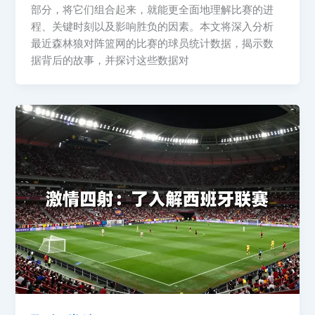
部分，将它们组合起来，就能更全面地理解比赛的进
程、关键时刻以及影响胜负的因素。本文将深入分析
最近森林狼对阵篮网的比赛的球员统计数据，揭示数
据背后的故事，并探讨这些数据对