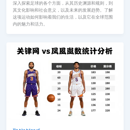
深入探索足球的各个方面，从其历史渊源和规则，到
其文化影响和社会意义，以及未来的发展趋势。了解
这项运动如何影响着我们的生活，以及它在全球范围
内的魅力和活力。