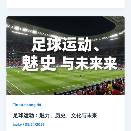
Tin tức bóng đá
足球运动：魅力、历史、文化与未来
jacky
/
05/24/2026