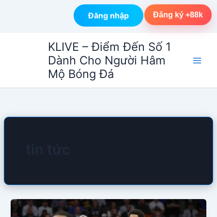
Đăng nhập
Đăng ký +88k
Nhảy
KLIVE – Điểm Đến Số 1
tới
Dành Cho Người Hâm
nội
Mộ Bóng Đá
dung
tin tức