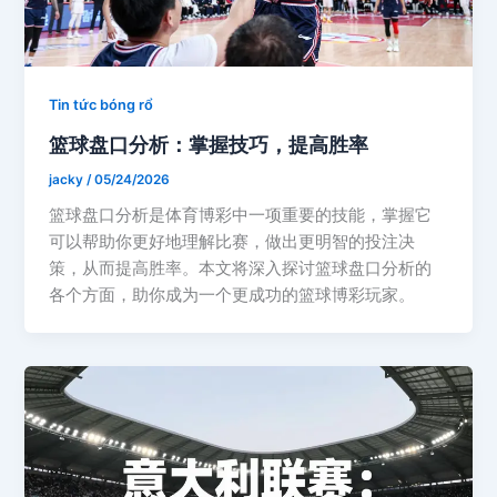
Tin tức bóng rổ
篮球盘口分析：掌握技巧，提高胜率
jacky
/
05/24/2026
篮球盘口分析是体育博彩中一项重要的技能，掌握它
可以帮助你更好地理解比赛，做出更明智的投注决
策，从而提高胜率。本文将深入探讨篮球盘口分析的
各个方面，助你成为一个更成功的篮球博彩玩家。