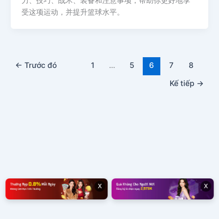
力、技巧、战术、装备和注意事项，帮助你更好地享
受这项运动，并提升篮球水平。
←
Trước đó
1
…
5
6
7
8
Kế tiếp
→
x
x