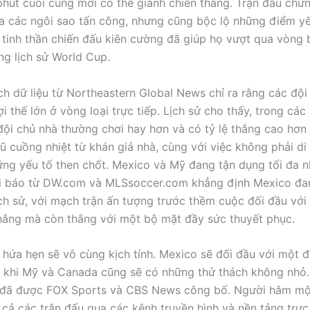
hút cuối cùng mới có thể giành chiến thắng. Trận đấu chứn
a các ngôi sao tấn công, nhưng cũng bộc lộ những điểm y
, tinh thần chiến đấu kiên cường đã giúp họ vượt qua vòng 
ng lịch sử World Cup.
ch dữ liệu từ Northeastern Global News chỉ ra rằng các đội
i thế lớn ở vòng loại trực tiếp. Lịch sử cho thấy, trong các
đội chủ nhà thường chơi hay hơn và có tỷ lệ thắng cao hơn
vũ cuồng nhiệt từ khán giả nhà, cùng với việc không phải d
hững yếu tố then chốt. Mexico và Mỹ đang tận dụng tối đa n
ài báo từ DW.com và MLSsoccer.com khẳng định Mexico đa
ch sử, với mạch trận ấn tượng trước thềm cuộc đối đầu với
hắng mà còn thắng với một bộ mặt đầy sức thuyết phục.
 hứa hẹn sẽ vô cùng kịch tính. Mexico sẽ đối đầu với một đ
 khi Mỹ và Canada cũng sẽ có những thử thách không nhỏ. 
t đã được FOX Sports và CBS News công bố. Người hâm mộ
t cả các trận đấu qua các kênh truyền hình và nền tảng trực