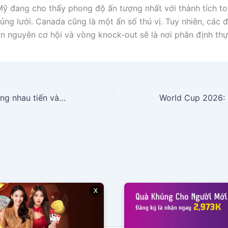
ỹ đang cho thấy phong độ ấn tượng nhất với thành tích to
ủng lưới. Canada cũng là một ẩn số thú vị. Tuy nhiên, các 
n nguyên cơ hội và vòng knock-out sẽ là nơi phân định thự
Mexico và Mỹ cùng nhau tiến vào vòng 16 đội World Cup 2026 sau những chiến thắng hủy diệt không bàn
x