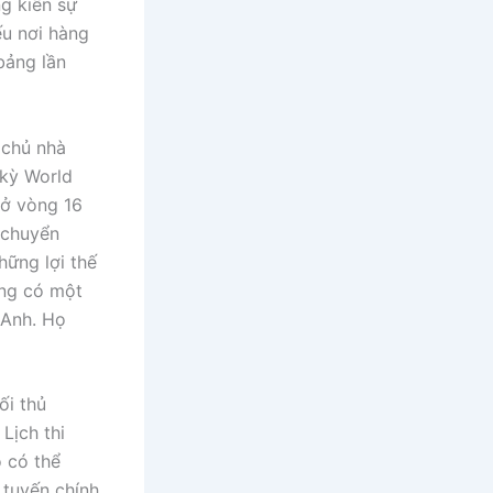
g kiến sự
ếu nơi hàng
bảng lần
 chủ nhà
 kỳ World
 ở vòng 16
i chuyển
hững lợi thế
ng có một
 Anh. Họ
ối thủ
Lịch thi
 có thể
 tuyến chính