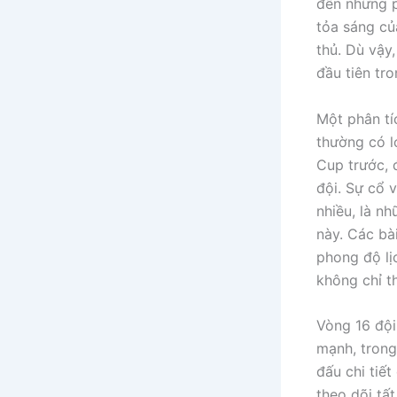
đến những p
tỏa sáng củ
thủ. Dù vậy
đầu tiên tro
Một phân tí
thường có lợ
Cup trước, 
đội. Sự cổ 
nhiều, là n
này. Các b
phong độ lị
không chỉ t
Vòng 16 đội
mạnh, trong
đấu chi tiế
theo dõi tấ