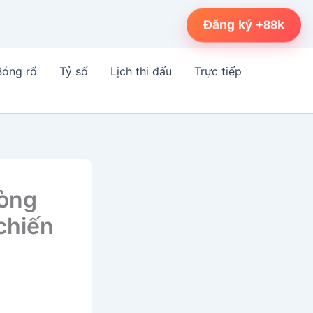
Đăng ký +88k
Bóng rổ
Tỷ số
Lịch thi đấu
Trực tiếp
vòng
chiến