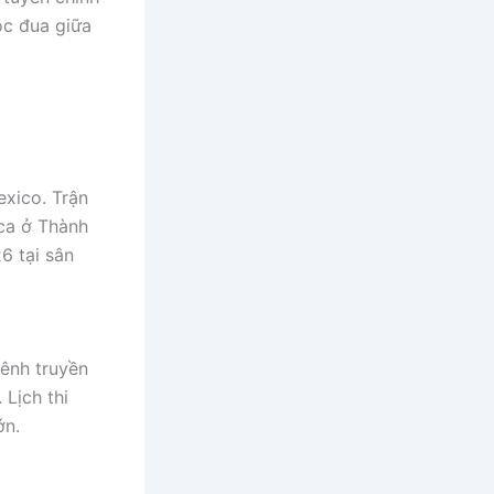
ộc đua giữa
xico. Trận
ca ở Thành
6 tại sân
kênh truyền
Lịch thi
ớn.