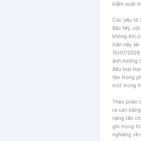
kiểm soát b
Các yếu tố 
Bắc Mỹ, với
không khí cu
trận này sẽ
10/07/2026 
ảnh hưởng đ
đấu loại trự
táo trong p
một trong h
Theo phân t
ra cân bằng
năng tấn cô
ghi trong th
nghiêng về 