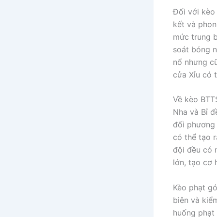
Đối với kèo
kết và phon
mức trung bì
soát bóng n
nổ nhưng cũ
cửa Xỉu có t
Về kèo BTTS
Nha và Bỉ đ
đối phương 
có thể tạo 
đội đều có 
lớn, tạo cơ 
Kèo phạt gó
biên và kiể
huống phạt 