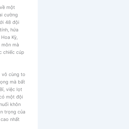
 về một
ai cường
ới 48 đội
tính, hứa
 Hoa Kỳ,
ên môn mà
ục chiếc cúp
a vô cùng to
rọng mà bất
, việc lọt
có một đội
 nuối khôn
an trọng của
 cao nhất