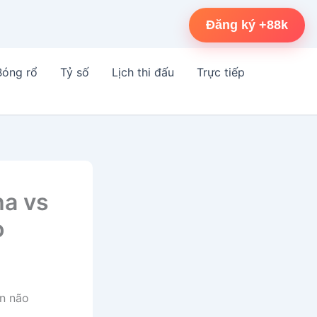
Đăng ký +88k
Bóng rổ
Tỷ số
Lịch thi đấu
Trực tiếp
ha vs
o
ân não