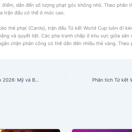
 điểm, dẫn đến số lượng phạt góc không nhỏ. Theo phân tí
a trận đấu có thể ở mức cao.
kèo thẻ phạt (Cards), trận đấu Tứ kết World Cup luôn đi kè
hẳng và quyết liệt. Các pha tranh chấp ở khu vực giữa sân
ngăn chặn phản công có thể dẫn đến nhiều thẻ vàng. Theo
Tứ Kết World Cup 2026: Mỹ và Bỉ Đối Đầu, Kịch Tính Đỉnh Cao