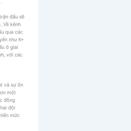
.
trận đấu sẽ
c. Về kênh
ấu qua các
uyến như K+
ấu ở giai
h, với các
át và sự ổn
hơn một
ức đồng
hai đội
khiến mức