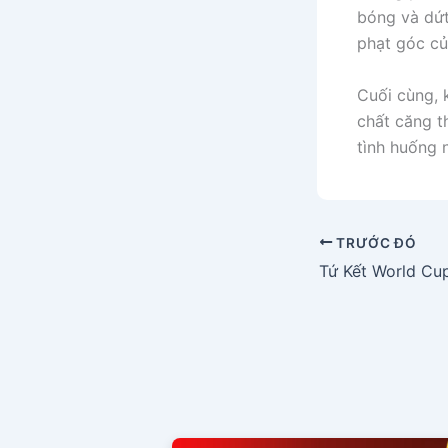
bóng và dứt
phạt góc củ
Cuối cùng, 
chất căng t
tình huống 
TRƯỚC ĐÓ