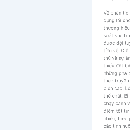
Về phân tíc
dụng lối ch
thương hiệu
soát khu tr
được đội tu
tiền vệ. Đi
thủ và sự ă
thiếu đột b
những pha p
theo truyền
biến cao. L
thể chất. Bỉ
chạy cánh v
điểm tốt từ 
nhiên, theo
các tình hu