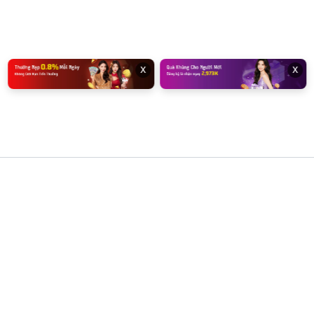
x
x
klive
Giới Hạn Địa Lý Và Điều Khoản Người Dùng
Dịch vụ và các bộ lọc thông số của chúng tôi chỉ cung cấp cho
đối tượng người dùng từ đủ 18 tuổi trở lên, có đầy đủ năng lực