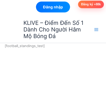
Đăng ký +88k
Đăng nhập
Nhảy
KLIVE – Điểm Đến Số 1
tới
Dành Cho Người Hâm
nội
Mộ Bóng Đá
dung
[football_standings_test]