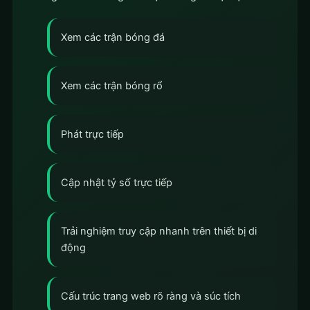
Xem các trận bóng đá
Xem các trận bóng rổ
Phát trực tiếp
Cập nhật tỷ số trực tiếp
Trải nghiệm truy cập nhanh trên thiết bị di
động
Cấu trúc trang web rõ ràng và súc tích