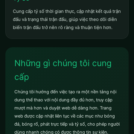
Cung cấp tỷ số thời gian thực, cập nhật kết quả trận
đấu và trạng thái trận đấu, giúp việc theo dõi diễn
biến trận đấu trở nên rõ ràng và thuận tiện hơn.
Những gì chúng tôi cung
cấp
Chúng tôi hướng đến việc tạo ra một nền tảng nội
dung thể thao với nội dung đầy đủ hơn, truy cập
mượt mà hơn và duyệt web dễ dàng hơn. Trang
web được cập nhật liên tục về các mục như bóng
đá, bóng rổ, phát trực tiếp và tỷ số, cho phép người
dùng nhanh chóng có được thông tin sự kiện.