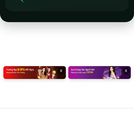
x
x
klive