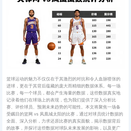
篮球运动的魅力不仅仅在于其激烈的对抗和令人血脉喷张的
进球，更在于其背后蕴藏的庞大而精细的数据体系。每一场
比赛，每一个球员，都会产生海量的数据，这些数据真实地
记录着他们在球场上的表现，也为我们提供了深入分析比
赛、评价球员、预测未来趋势的可能性。本文将聚焦一场备
受瞩目的篮网 vs 凤凰城太阳的比赛，通过对球员统计数据的
全面、深入分析，力求还原比赛的真实面貌，揭示数据背后
的故事，并探讨这些数据对球队未来发展的影响，以及更广