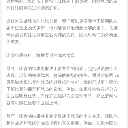
以帮助我们更好地了解他们在比赛中的贡献。内线球员的发
挥往往能够决定比赛的胜负。
通过对关键球员的对比分析，我们可以更清晰地了解两队在
各个位置上的优劣势，也能够更好地预测比赛的走向。关键
球员的发挥往往能够左右比赛的胜负，因此对他们的分析至
关重要。
比赛结果分析：数据背后的战术博弈
最终，比赛的结果将取决于多方面的因素，包括球员的个人
表现、球队的整体战术、教练的临场指挥等。通过对篮网 vs
凤凰城太阳比赛的球员统计数据的分析，我们可以更全面地
了解比赛的细节和球员的贡献。例如，如果杜兰特在得分方
面占据明显优势，而保罗在组织方面表现平平，那么篮网队
就有可能在比赛中占据上风。
然而，比赛的结果并非完全取决于球员的个人表现。球队的
整体战术和教练的临场指挥也至关重要。例如，如果太阳队