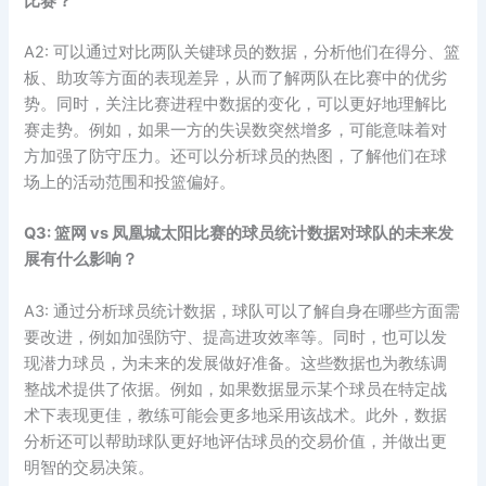
比赛？
A2: 可以通过对比两队关键球员的数据，分析他们在得分、篮
板、助攻等方面的表现差异，从而了解两队在比赛中的优劣
势。同时，关注比赛进程中数据的变化，可以更好地理解比
赛走势。例如，如果一方的失误数突然增多，可能意味着对
方加强了防守压力。还可以分析球员的热图，了解他们在球
场上的活动范围和投篮偏好。
Q3: 篮网 vs 凤凰城太阳比赛的球员统计数据对球队的未来发
展有什么影响？
A3: 通过分析球员统计数据，球队可以了解自身在哪些方面需
要改进，例如加强防守、提高进攻效率等。同时，也可以发
现潜力球员，为未来的发展做好准备。这些数据也为教练调
整战术提供了依据。例如，如果数据显示某个球员在特定战
术下表现更佳，教练可能会更多地采用该战术。此外，数据
分析还可以帮助球队更好地评估球员的交易价值，并做出更
明智的交易决策。