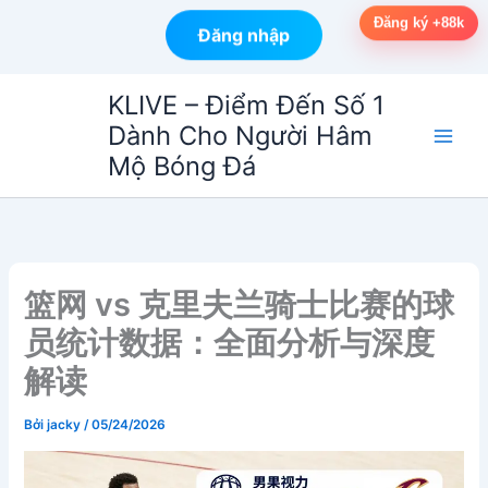
Đăng ký +88k
Đăng nhập
Nhảy
KLIVE – Điểm Đến Số 1
tới
Dành Cho Người Hâm
nội
Mộ Bóng Đá
dung
篮网 vs 克里夫兰骑士比赛的球
员统计数据：全面分析与深度
解读
Bởi
jacky
/
05/24/2026