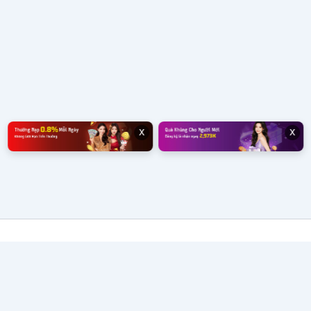
x
x
klive