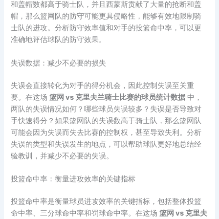
和盖帽数都高于骑士队，并且西蒙斯贡献了大量的抢断和盖
帽，那么篮网队的防守可能更具侵略性，能够有效地限制骑
士队的进攻。分析防守效率值和对手的投篮命中率，可以更
准确地评估球队的防守效果。
失误数据：减少不必要的损失
失误会直接转化为对手的得分机会，因此控制失误至关重
要。在这场
篮网 vs 克里夫兰骑士比赛的球员统计数据
中，
两队的失误情况如何？哪些球员失误较多？失误是否导致对
手快速得分？如果篮网队的失误数高于骑士队，那么篮网队
可能会因为失误而失去比赛的控制权，甚至导致失利。分析
失误的类型和失误发生的地点，可以帮助球队更好地总结经
验教训，并减少不必要的失误。
投篮命中率：衡量进攻效率的关键指标
投篮命中率是衡量球员进攻效率的关键指标，包括整体投篮
命中率、三分球命中率和罚球命中率。在这场
篮网 vs 克里夫