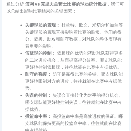
通过分析
篮网 vs 克里夫兰骑士比赛的球员统计数据
，我们可
以总结出影响比赛结果的关键因素：
关键球员的表现：
杜兰特、欧文、米切尔和加兰等
关键球员的表现直接影响着比赛的胜负。他们的得
分、篮板、助攻和防守数据，对球队的整体表现有
着重要的影响。
篮板球的控制：
篮板球的优势能帮助球队获得更多
的二次进攻机会，从而提高得分效率。哪支球队能
更好地控制篮板球，往往就能在比赛中占据优势。
防守的强度：
防守是赢得比赛的关键。哪支球队能
更好地限制对方的进攻，往往就能在比赛中占据优
势。
失误的控制：
失误会直接转化为对手的得分机会。
哪支球队能更好地控制失误，往往就能在比赛中占
据优势。
投篮命中率：
高投篮命中率是高效进攻的保证。哪
支球队能保持更高的投篮命中率，往往就能在比赛
中占据优势。