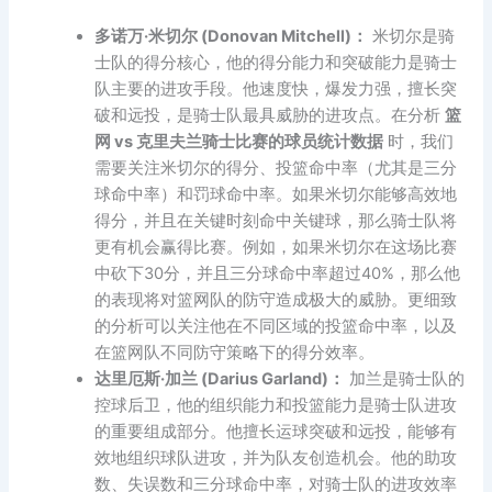
多诺万·米切尔 (Donovan Mitchell)：
米切尔是骑
士队的得分核心，他的得分能力和突破能力是骑士
队主要的进攻手段。他速度快，爆发力强，擅长突
破和远投，是骑士队最具威胁的进攻点。在分析
篮
网 vs 克里夫兰骑士比赛的球员统计数据
时，我们
需要关注米切尔的得分、投篮命中率（尤其是三分
球命中率）和罚球命中率。如果米切尔能够高效地
得分，并且在关键时刻命中关键球，那么骑士队将
更有机会赢得比赛。例如，如果米切尔在这场比赛
中砍下30分，并且三分球命中率超过40%，那么他
的表现将对篮网队的防守造成极大的威胁。更细致
的分析可以关注他在不同区域的投篮命中率，以及
在篮网队不同防守策略下的得分效率。
达里厄斯·加兰 (Darius Garland)：
加兰是骑士队的
控球后卫，他的组织能力和投篮能力是骑士队进攻
的重要组成部分。他擅长运球突破和远投，能够有
效地组织球队进攻，并为队友创造机会。他的助攻
数、失误数和三分球命中率，对骑士队的进攻效率