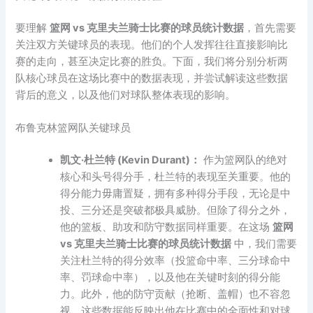
要理解
篮网 vs 克里夫兰骑士比赛的球员统计数据
，首先需要
关注双方关键球员的表现。他们的个人发挥往往直接影响比
赛的走向，甚至决定比赛的胜负。下面，我们将分别分析两
队核心球员在这场比赛中的数据表现，并尝试解读这些数据
背后的意义，以及他们对球队整体表现的影响。
布鲁克林篮网队关键球员
凯文·杜兰特 (Kevin Durant)：
作为篮网队的绝对
核心和头号得分手，杜兰特的表现至关重要。他的
得分能力毋庸置疑，拥有多种得分手段，无论是中
投、三分还是突破都极具威胁。但除了得分之外，
他的篮板、助攻和防守数据同样重要。在这场
篮网
vs 克里夫兰骑士比赛的球员统计数据
中，我们需要
关注杜兰特的得分效率（投篮命中率、三分球命中
率、罚球命中率），以及他在关键时刻的得分能
力。此外，他的防守贡献（抢断、盖帽）也不容忽
视，这些数据能反映出他在比赛中的全面性和对球