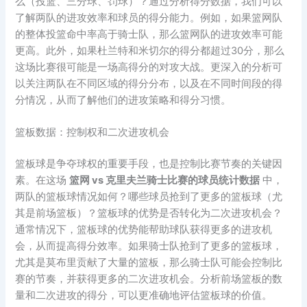
么（投篮、三分球、罚球）？通过分析得分数据，我们可以
了解两队的进攻效率和球员的得分能力。例如，如果篮网队
的整体投篮命中率高于骑士队，那么篮网队的进攻效率可能
更高。此外，如果杜兰特和米切尔的得分都超过30分，那么
这场比赛很可能是一场高得分的对攻大战。更深入的分析可
以关注两队在不同区域的得分分布，以及在不同时间段的得
分情况，从而了解他们的进攻策略和得分习惯。
篮板数据：控制权和二次进攻机会
篮板球是争夺球权的重要手段，也是控制比赛节奏的关键因
素。在这场
篮网 vs 克里夫兰骑士比赛的球员统计数据
中，
两队的篮板球情况如何？哪些球员抢到了更多的篮板球（尤
其是前场篮板）？篮板球的优势是否转化为二次进攻机会？
通常情况下，篮板球的优势能帮助球队获得更多的进攻机
会，从而提高得分效率。如果骑士队抢到了更多的篮板球，
尤其是莫布里贡献了大量的篮板，那么骑士队可能会控制比
赛的节奏，并获得更多的二次进攻机会。分析前场篮板的数
量和二次进攻的得分，可以更准确地评估篮板球的价值。