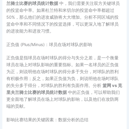
兰骑士比赛的球员统计数据
中，我们需要关注双方关键球员
的投篮命中率。如果杜兰特和米切尔的投篮命中率都超过
50%，那么他们的进攻威胁将大大增加。分析不同区域的投
篮命中率和不同情况下的投篮选择，可以更深入地了解球员
的进攻能力和进攻习惯。
正负值 (Plus/Minus)：球员在场对球队的影响
正负值是指球员在场时球队的得分与失分之差，是一个衡量
球员在场上对球队影响的重要指标。如果一名球员的正负值
为正，则说明他在场时球队的得分多于失分，对球队的胜利
有积极作用；反之，如果正负值为负，则说明他在场时球队
的失分多于得分，对球队的胜利有负面作用。分析
篮网 vs 克
里夫兰骑士比赛的球员统计数据
中的正负值，可以帮助我们
更全面地了解球员在场上对球队的影响，以及他们在攻防两
端的贡献。
影响比赛结果的关键因素：数据分析的总结