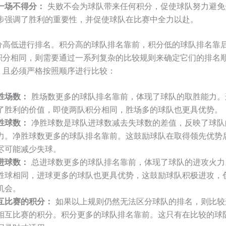
一场不得分：
失败不会为球队带来任何积分，促使球队努力避免
步强调了胜利的重要性，并促使球队在比赛中全力以赴。
分高低进行排名。积分高的球队排名靠前，积分低的球队排名靠
积分相同，则需要通过一系列复杂的比较规则来确定它们的排名
，且必须严格按照顺序进行比较：
胜场数：
胜场数更多的球队排名靠前，体现了球队的取胜能力。
了胜利的价值，即使两队积分相同，胜场多的球队也更具优势。
胜球数：
净胜球数是球队进球数减去失球数的差值，反映了球队
力。净胜球数更多的球队排名靠前。这鼓励球队在取得领先优势
尽可能减少失球。
进球数：
总进球数更多的球队排名靠前，体现了球队的进攻火力
胜球相同，进球更多的球队也更具优势，这鼓励球队积极进攻，
机会。
互比赛的积分：
如果以上规则仍然无法区分球队的排名，则比较
相互比赛的积分。积分更多的球队排名靠前。这只有在比较的球