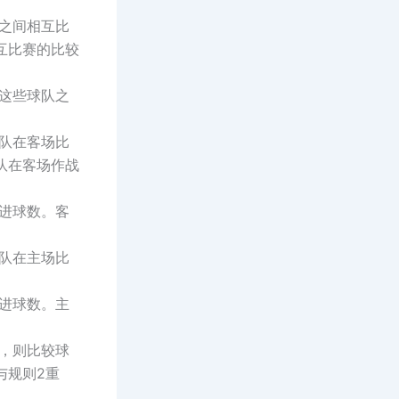
之间相互比
互比赛的比较
这些球队之
队在客场比
队在客场作战
进球数。客
队在主场比
进球数。主
，则比较球
与规则2重