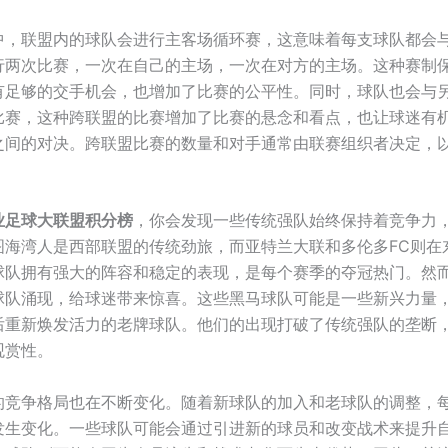
中，联盟内的球队会进行主客场循环赛，这意味着每支球队都会
行两次比赛，一次在自己的主场，一次在对方的主场。这种赛制
有足够的交手机会，也增加了比赛的公平性。同时，球队也会与
比赛，这种跨联盟的比赛增加了比赛的悬念和看点，也让球迷有
之间的对决。跨联盟比赛的数量和对手通常由联赛组织者决定，
。
业足球大联盟积分榜
，你会发现一些传统强队始终保持着竞争力
图海湾人是西部联盟的传统劲旅，而亚特兰大联和多伦多FC则在
球队拥有强大的阵容和稳定的表现，是每个赛季的夺冠热门。然
球队涌现，给球迷带来惊喜。这些黑马球队可能是一些新兴力量
后重新焕发活力的老牌球队。他们的出现打破了传统强队的垄断
观赏性。
的竞争格局也在不断变化。随着新球队的加入和老球队的调整，
发生变化。一些球队可能会通过引进新的球员和改变战术来提升