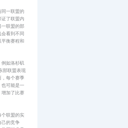
与同一联盟的
保证了联盟内
另一联盟的部
机会看到不同
以平衡赛程和
，例如洛杉矶
东部联盟表现
而，每个赛季
，也可能是一
，增加了比赛
每个联盟的实
自己的竞争