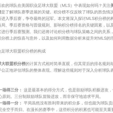
喜欢的球队在美国职业足球大联盟（MLS）中表现如何吗？关注
榜
是了解球队赛季进展的关键。积分榜不仅反映了球队的胜负情
否进入季后赛，争夺最终的冠军。本文将深入探讨MLS积分榜的
格局、季后赛资格与晋级规则、影响积分榜排名的关键因素，以
它进行季后赛预测。我们还将讨论积分榜与球队策略之间的关系
积分榜上的惊喜与意外，以及如何利用数据分析来提升对MLS的
业足球大联盟积分榜的构成
球大联盟积分榜
的计算方式相对简单直观，但其背后的排名规则
平公正地评估球队的整体表现。理解这些规则对于深入分析球队
一场得三分：
这是最基本的得分方式，也是鼓励球队积极进攻，
心原则。三分制鼓励球队冒险进攻，而非保守地追求平局。
一场得一分：
平局虽然没有胜利带来的积分多，但也能为球队贡
完全空手而归。在漫长的赛季中，这些积分的积累也可能至关重