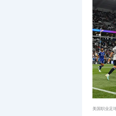
美国职业足