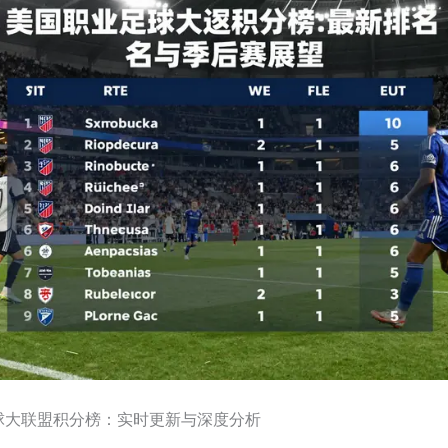
球大联盟积分榜：实时更新与深度分析