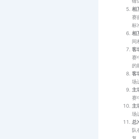
锋
相
赛
标
相
间
客
赛
的
客
场
主
赛
主
场
总
队
复